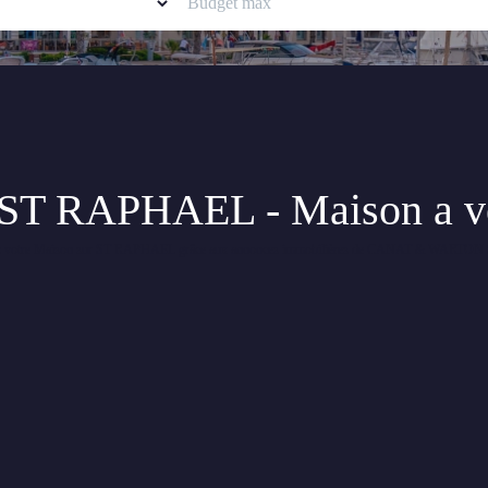
n ST RAPHAEL - Maison a
uvez votre Maison sur ST RAPHAEL grâce aux annonces immobilières de CANAT & WARTON S
urs options s'offrent à vous :