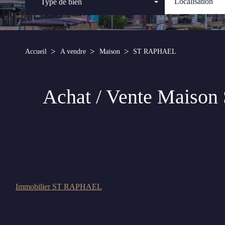
Type de bien
Accueil
A vendre
Maison
ST RAPHAEL
Achat / Vente Maiso
Sur notre site consultez les annonces immobilière de Maison à vendre ST RAPHAEL. Tro
Immobilier ST RAPHAEL
Nous n'avons pas de biens à vous proposer dans la catégorie pour le moment , plusie
Transmettez-nous votre demande