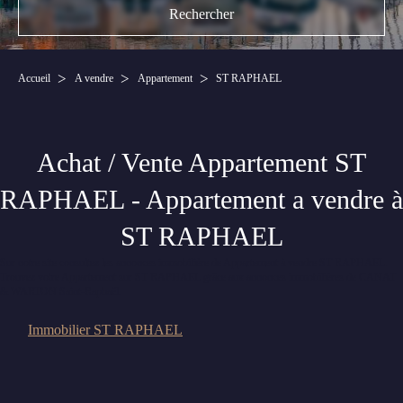
Accueil
A vendre
Appartement
ST RAPHAEL
Achat / Vente Appartement ST
RAPHAEL - Appartement a vendre à
ST RAPHAEL
Sur notre site consultez les annonces immobilière de Appartement à vendre ST RAPHAEL.
Trouvez votre Appartement sur ST RAPHAEL grâce aux annonces immobilières de CANAT
& WARTON Saint-Raphaël.
Immobilier ST RAPHAEL
Nous n'avons pas de biens à vous proposer dans la catégorie pour le moment ,
plusieurs options s'offrent à vous :
Transmettez-nous votre demande