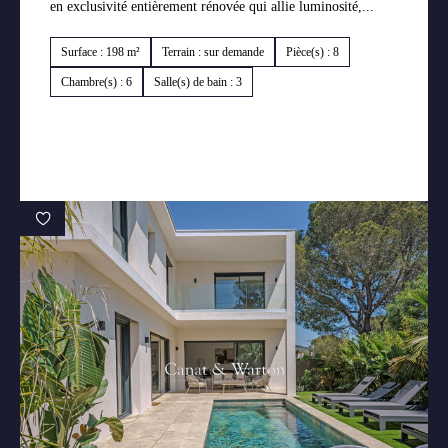
en exclusivité entièrement rénovée qui allie luminosité,...
Surface : 198 m²
Terrain : sur demande
Pièce(s) : 8
Chambre(s) : 6
Salle(s) de bain : 3