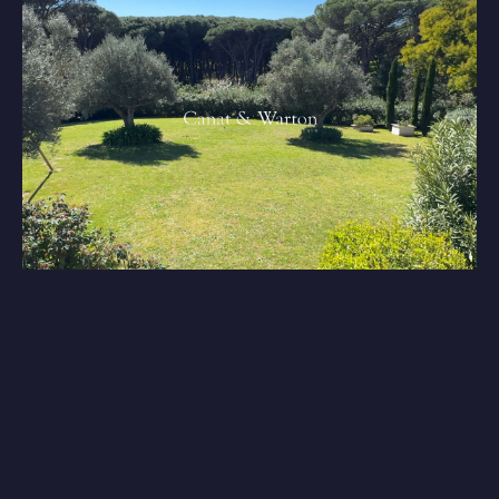
Réf. 1887
SAINT RAPHAEL
•
2 950 000 €