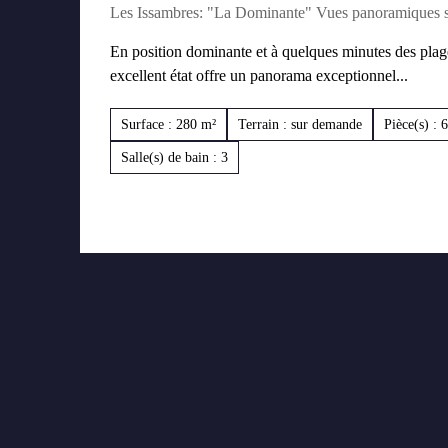
Les Issambres: "La Dominante" Vues panoramiques s
En position dominante et à quelques minutes des plages
excellent état offre un panorama exceptionnel...
Surface : 280 m²
Terrain : sur demande
Pièce(s) : 6
Salle(s) de bain : 3