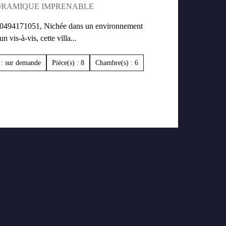
ORAMIQUE IMPRENABLE
s 0494171051, Nichée dans un environnement
 vis-à-vis, cette villa...
 : sur demande
Pièce(s) : 8
Chambre(s) : 6