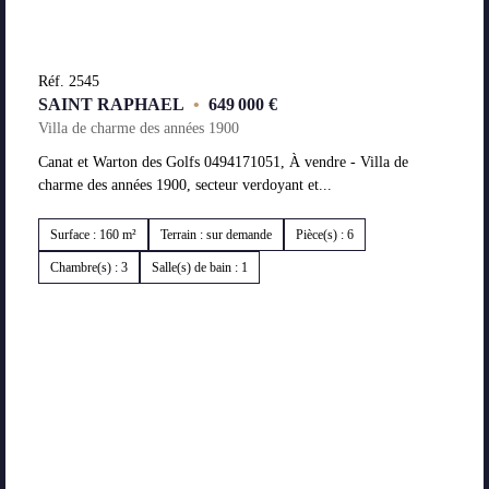
Réf. 2545
SAINT RAPHAEL
•
649 000 €
Villa de charme des années 1900
Canat et Warton des Golfs 0494171051, À vendre - Villa de
charme des années 1900, secteur verdoyant et...
Surface : 160 m²
Terrain : sur demande
Pièce(s) : 6
Chambre(s) : 3
Salle(s) de bain : 1