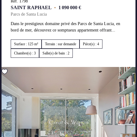
Réf. 1798
SAINT RAPHAEL
•
1 090 000 €
Parcs de Santa Lucia
Dans le prestigieux domaine privé des Parcs de Santa Lucia, en
bord de mer, découvrez ce somptueux appartement offrant...
Surface : 125 m²
Terrain : sur demande
Pièce(s) : 4
Chambre(s) : 3
Salle(s) de bain : 2