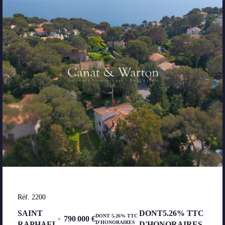
Réf. 2200
SAINT
DONT5.26% TTC
DONT 5.26% TTC
•
790 000 €
D'HONORAIRES
RAPHAEL
D'HONORAIRES