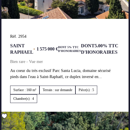
Réf. 2954
SAINT
DONT5.00% TTC
DONT 5% TTC
•
1 575 000 €
D'HONORAIRES
RAPHAEL
D'HONORAIRES
Bien rare - Vue mer
Au coeur du très exclusif Parc Santa Lucia, domaine sécurisé
pieds dans l'eau à Saint-Raphaël, ce duplex inversé en...
Surface : 160 m²
Terrain : sur demande
Pièce(s) : 5
Chambre(s) : 4