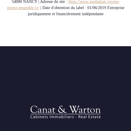
54000 NANCY | Adresse du site :
https://www.mediation-vivons-
mieux-ensemble.fr/
| Date d'obtention du label : 01/06/2019
Entreprise
juridiquement et financièrement indépendante