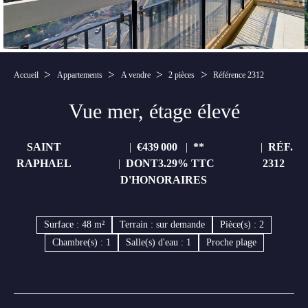
Accueil
Appartements
A vendre
2 pièces
Référence 2312
Vue mer, étage élevé
SAINT
€439 000
**
RÉF.
RAPHAEL
DONT3.29% TTC
2312
D'HONORAIRES
Surface : 48 m²
Terrain : sur demande
Pièce(s) : 2
Chambre(s) : 1
Salle(s) d'eau : 1
Proche plage